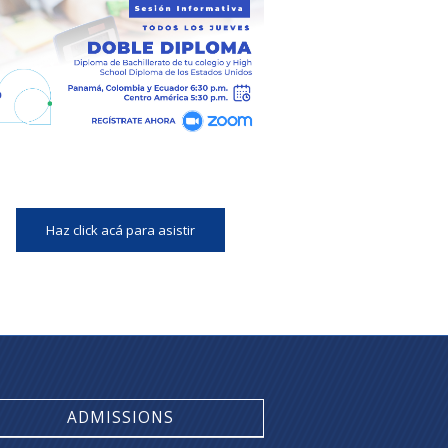
Haz click acá para asistir
ADMISSIONS